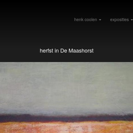
henk coolen
exposities
herfst in De Maashorst