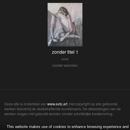
zonder titel 1
2009
zonder woorden
Deze site is onderdeel van
www.exto.art
. Het copyright op alle getoonde
werken berust bij de desbetreffende kunstenaars. De afbeeldingen van de
werken mogen niet gebruikt worden zonder schriftelijke toestemming.
This website makes use of cookies to enhance browsing experience and