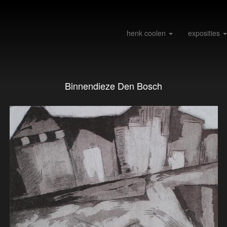
henk coolen
exposities
Binnendieze Den Bosch