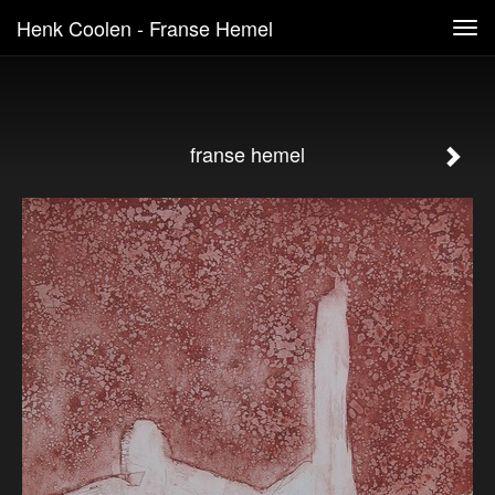
Henk Coolen - Franse Hemel
Tog
navi
franse hemel