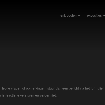
henk coolen
exposities
eb je vragen of opmerkingen, stuur dan een bericht via het formulier 
 je reactie te versturen en verder niet.