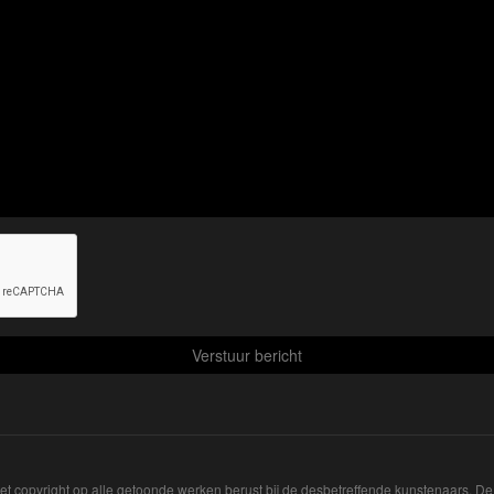
Het copyright op alle getoonde werken berust bij de desbetreffende kunstenaars. 