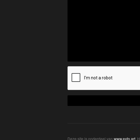
Deze site is onderdeel van
www.exto.art
. 