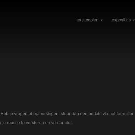
henk coolen
exposities
eb je vragen of opmerkingen, stuur dan een bericht via het formulier 
 je reactie te versturen en verder niet.