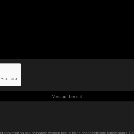
Het copyright op alle getoonde werken berust bij de desbetreffende kunstenaars. 