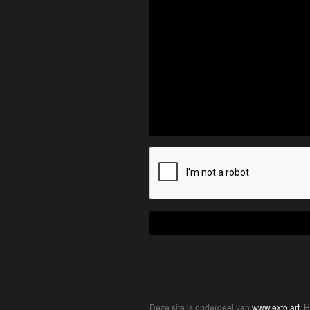
Deze site is onderdeel van
www.exto.art
. 